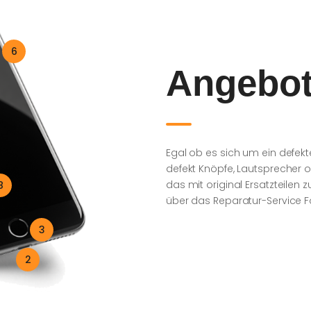
6
Angebo
Egal ob es sich um ein defek
defekt Knöpfe, Lautsprecher 
das mit original Ersatzteilen z
8
über das Reparatur-Service F
3
2