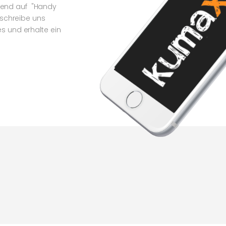
olgend auf "Handy
eschreibe uns
 und erhalte ein