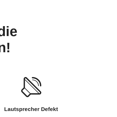
die
n!
Lautsprecher Defekt