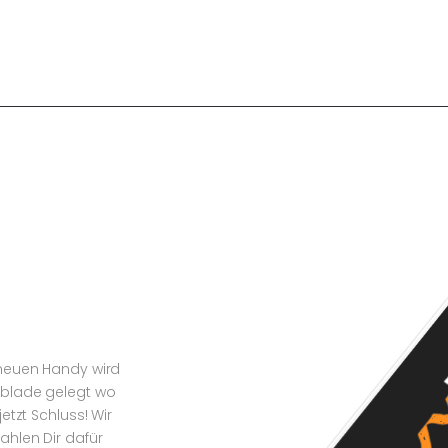
HOME
REPARATUR –
SERVICE
ANKAUF – SERVICE
SHOP
KONTAKT
 zu einem fairen Preis!
in Handy!
KLEINANZEIGEN
 neuen Handy wird
ublade gelegt wo
etzt Schluss! Wir
ahlen Dir dafür