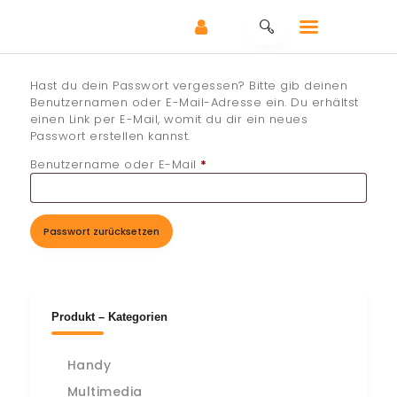
Hast du dein Passwort vergessen? Bitte gib deinen
Benutzernamen oder E-Mail-Adresse ein. Du erhältst
HOME
einen Link per E-Mail, womit du dir ein neues
Passwort erstellen kannst.
REPARATUR –
Benutzername oder E-Mail
*
Erforderlich
SERVICE
ANKAUF – SERVICE
SHOP
Passwort zurücksetzen
KONTAKT
KLEINANZEIGEN
Produkt – Kategorien
Handy
Multimedia