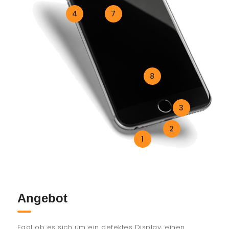
4
7
8
3
2
1
Angebot
Egal ob es sich um ein defektes Display, einen