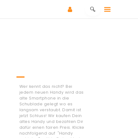
HOME
REPARATUR –
Wir kaufen Dein altes Handy und das zu einem fairen
SERVICE
Preis!
ANKAUF – SERVICE
Wir kaufen Dein Handy!
SHOP
Wer kennt das nicht? Bei
KONTAKT
jedem neuen Handy wird das
alte Smartphone in die
KLEINANZEIGEN
Schublade gelegt wo es
langsam verstaubt. Damit ist
jetzt Schluss! Wir kaufen Dein
altes Handy und bezahlen Dir
dafür einen fairen Preis. Klicke
nachfolgend auf "Handy