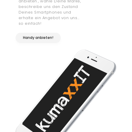
anbieten", wähle Deine Marke,
beschreibe uns den Zustand
Deines Smartphones und
erhalte ein Angebot von uns...
so einfach!
Handy anbieten!