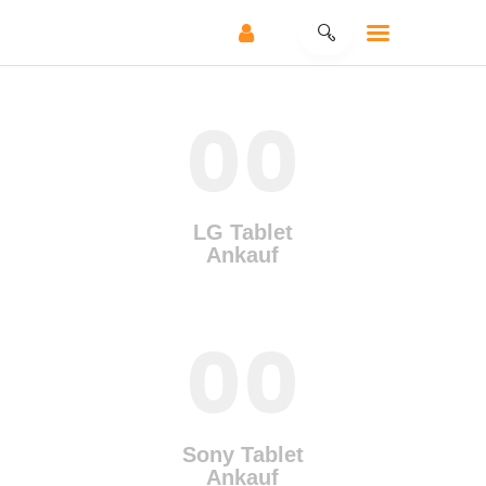
00
HOME
REPARATUR –
SERVICE
LG Tablet
ANKAUF – SERVICE
Ankauf
SHOP
KONTAKT
00
KLEINANZEIGEN
Sony Tablet
Ankauf