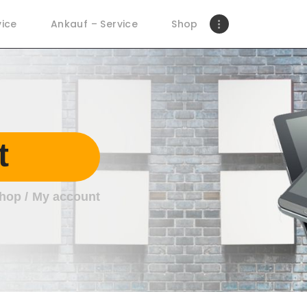
HOME
vice
Ankauf – Service
Shop
REPARATUR –
SERVICE
ANKAUF – SERVICE
SHOP
t
KONTAKT
hop
My account
KLEINANZEIGEN