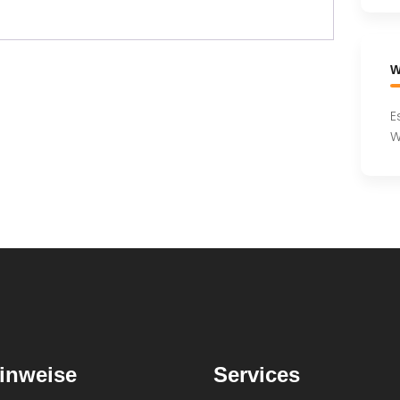
W
E
W
inweise
Services