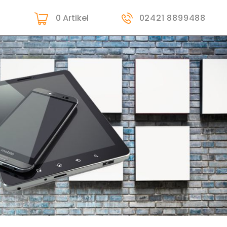
0 Artikel
-
02421 8899488